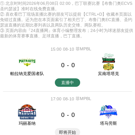
①.北京时时间2026年06月08日 02:00，巴丁联赛比赛【布鲁门奥ECVS
圣约瑟波】准时在线免费直播。
②.喜欢看巴丁现场直播比赛的朋友可以提前【CTRL+D】收藏本页面以
免错过直播。还为您在本页面索引了相关巴丁、布鲁门奥EC直播、圣约
瑟波直播的近期比赛列表以及两队历史交锋、两队赛程。
③.页面内容由『24直播网』体育小编整理发布；24小时为球迷朋友提供
最新的体育赛事直播、足球直播，巴丁直播。
菲MPBL
15:00
08-10
0
0
-
帕拉纳克爱国者队
宾南塔塔克
直播中
菲MPBL
17:00
08-10
0
0
-
玛丽基纳
塔马劳斯
即将开始