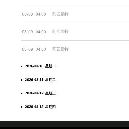
阿乙曼特
08-09
04:00
阿乙曼特
08-09
04:00
阿乙曼特
08-09
04:00
2026-08-10 星期一
2026-08-11 星期二
2026-08-12 星期三
2026-08-13 星期四