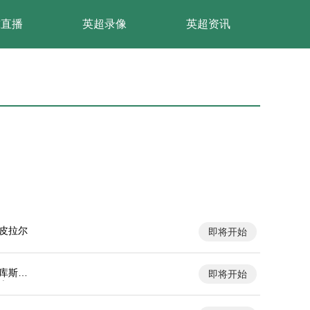
球直播
英超录像
英超资讯
皮拉尔
即将开始
库斯尼
即将开始
史