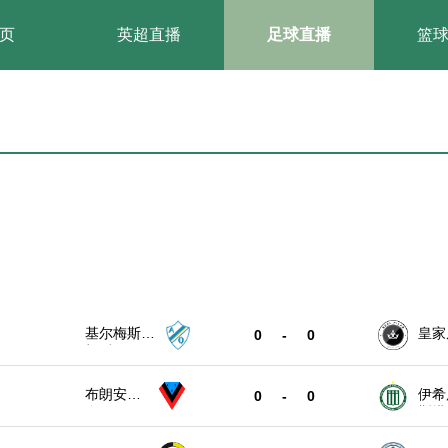
页
英超直播
足球直播
篮
基尔梅斯阿
皇家
0
-
0
根廷
布朗安德
伊希
0
-
0
奎
斯塔