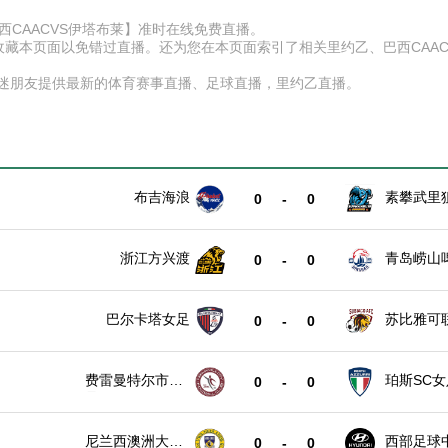
【巴西CAACVS伊塔布莱】准时在线免费直播。
】收藏本页面以免错过直播。还为您在本页面索引了相关里约乙、巴西CA
球迷朋友提供最新的体育赛事直播、足球直播，里约乙直播。
布吉海浪
素攀武里
0
-
0
浙江方兴渡
青岛崂山
0
-
0
巴尔卡塔女足
苏比雅可
0
-
0
费雷曼特尔市女
珀斯SC女
0
-
0
足
尼兰西澳洲大学
西部足球
0
-
0