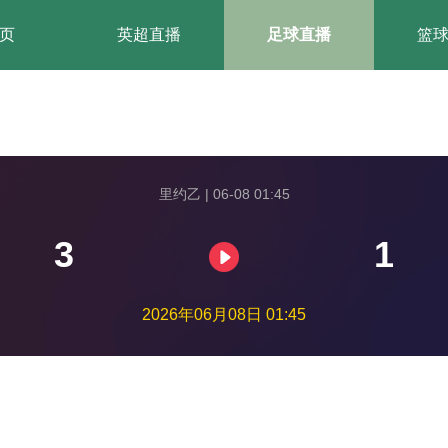
页
英超直播
足球直播
篮
里约乙 | 06-08 01:45
3
1
2026年06月08日 01:45