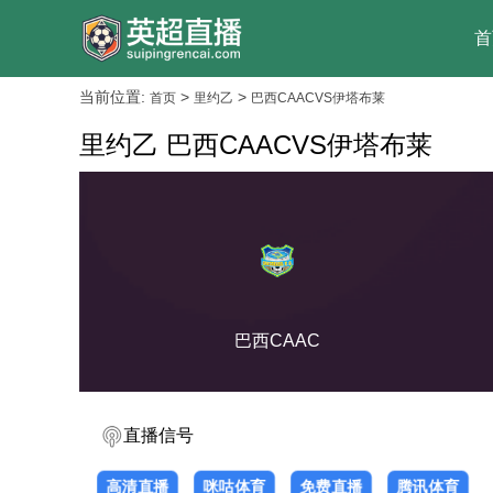
首
当前位置:
>
>
首页
里约乙
巴西CAACVS伊塔布莱
里约乙 巴西CAACVS伊塔布莱
巴西CAAC
直播信号
高清直播
咪咕体育
免费直播
腾讯体育