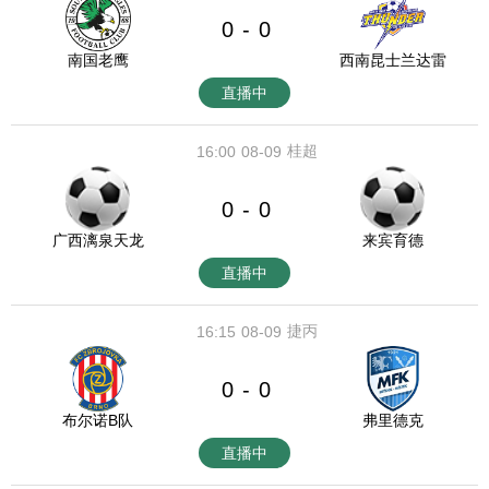
0
0
-
南国老鹰
西南昆士兰达雷
直播中
桂超
16:00
08-09
0
0
-
广西漓泉天龙
来宾育德
直播中
捷丙
16:15
08-09
0
0
-
布尔诺B队
弗里德克
直播中