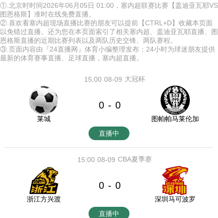
①.北京时时间2026年06月05日 01:00，塞内超联赛比赛【盖迪亚瓦耶VS
图恩格斯】准时在线免费直播。
②.喜欢看塞内超现场直播比赛的朋友可以提前【CTRL+D】收藏本页面
以免错过直播。还为您在本页面索引了相关塞内超、盖迪亚瓦耶直播、图
恩格斯直播的近期比赛列表以及两队历史交锋、两队赛程。
③.页面内容由『24直播网』体育小编整理发布；24小时为球迷朋友提供
最新的体育赛事直播、足球直播，塞内超直播。
大冠杯
15:00
08-09
0
0
-
莱城
图帕帕马莱伦加
直播中
CBA夏季赛
15:00
08-09
0
0
-
浙江方兴渡
深圳马可波罗
直播中