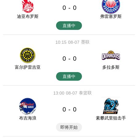
0
0
-
迪亚布罗斯
弗雷塞罗斯
直播中
墨联
10:15
08-07
0
0
-
富尔萨雷吉亚
多拉多斯
直播中
泰篮联
13:00
08-07
0
0
-
布吉海浪
素攀武里狙击手
即将开始