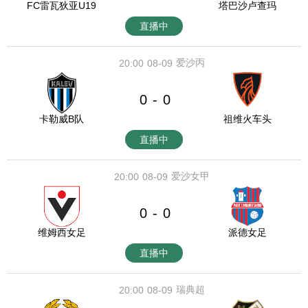
FC雷瓦狄亚U19
塔巴沙卢查玛
直播中
爱沙丙
20:00
08-09
0
0
-
卡勒威B队
祖维火车头
直播中
爱沙女甲
20:00
08-09
0
0
-
维姆西女足
派德女足
直播中
瑞典超
20:00
08-09