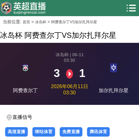
当前位置:
>
>
首页
冰岛杯
阿费查尔丁VS加尔扎拜尔星
冰岛杯 阿费查尔丁VS加尔扎拜尔星
冰岛杯 | 06-11
03:30
3
1
2026年06月11日
阿费查尔丁
加尔扎拜尔星
03:30
直播信号
高清直播
咪咕体育
免费直播
腾讯体育