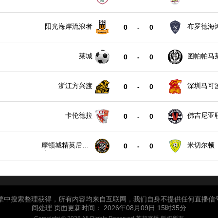
阳光海岸流浪者
布罗德海
0
-
0
莱城
图帕帕马
0
-
0
浙江方兴渡
深圳马可
0
-
0
卡伦德拉
佛吉尼亚
0
-
0
摩顿城精英后备
米切尔顿
0
-
0
队
引擎中搜索整理获得，所有内容均来自互联网，我们自身不提供任何直播信
间处理 页面更新时间： 2026年08月09日 15时35分