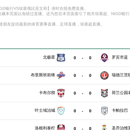
【NIGD银行VS埃塞俄比亚文和】准时在线免费直播。
】收藏本页面以免错过直播。还为您在本页面索引了相关埃塞超、NIGD
球迷朋友提供最新的体育赛事直播、足球直播，埃塞超直播。
北极星
罗宾市蓝
0
-
0
布里斯班前锋
瑞德兰茨
0
-
0
卡布尔彻
荷兰公园
0
-
0
叶士域治城
卡帕拉巴
0
-
0
洛根利泰柠
圣乔治维
0
-
0