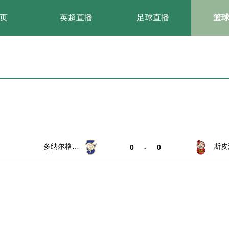
页
英超直播
足球直播
篮
多纳尔格罗
斯皮
0
-
0
宁根
罗伊