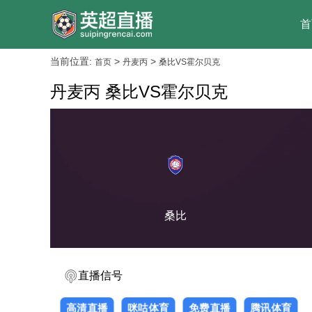
首
当前位置:
>
>
首页
丹麦丙
桑比VS霍尔贝克
丹麦丙 桑比VS霍尔贝克
桑比
直播信号
高清直播
咪咕体育
免费直播
腾讯体育