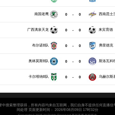
南国老鹰
西南昆士
0
-
0
广西漓泉天龙
来宾育德
0
-
0
布尔诺B队
弗里德克
0
-
0
奥林莫斯B队
斯洛瓦科
0
-
0
卡尔维纳B队
乌赫尔斯
0
-
0
引擎中搜索整理获得，所有内容均来自互联网，我们自身不提供任何直播信
间处理 页面更新时间： 2026年08月09日 17时32分