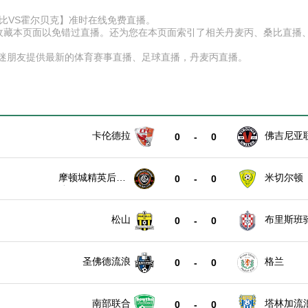
赛【桑比VS霍尔贝克】准时在线免费直播。
D】收藏本页面以免错过直播。还为您在本页面索引了相关丹麦丙、桑比直
球迷朋友提供最新的体育赛事直播、足球直播，丹麦丙直播。
卡伦德拉
佛吉尼亚
0
-
0
摩顿城精英后备
米切尔顿
0
-
0
队
松山
布里斯班
0
-
0
圣佛德流浪
格兰
0
-
0
南部联合
塔林加流
0
-
0