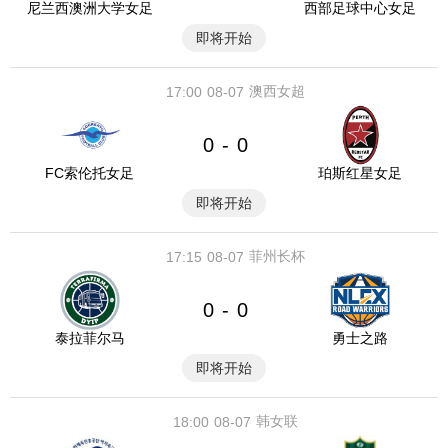
尼兰西澳洲大学女足
西部足球中心女足
即将开始
澳西女超
17:00
08-07
0
0
-
FC索伦托女足
珀斯红星女足
即将开始
菲州长杯
17:15
08-07
0
0
-
泰拉菲尔马
勇士之路
即将开始
韩女联
18:00
08-07