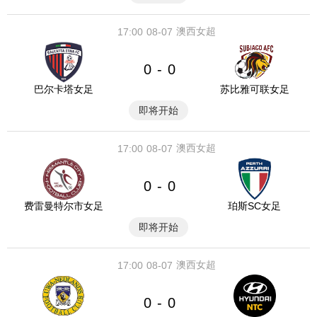
澳西女超
17:00
08-07
0
0
-
巴尔卡塔女足
苏比雅可联女足
即将开始
澳西女超
17:00
08-07
0
0
-
费雷曼特尔市女足
珀斯SC女足
即将开始
澳西女超
17:00
08-07
0
0
-