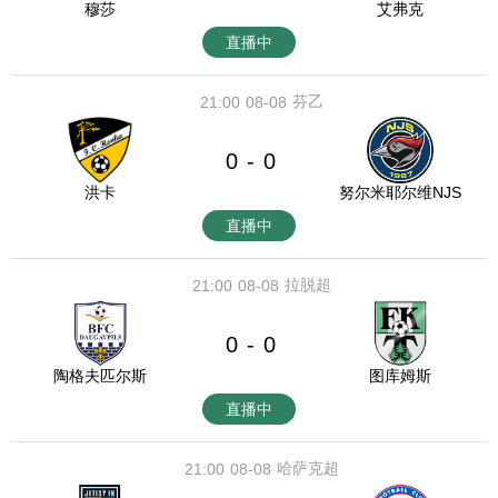
穆莎
艾弗克
直播中
芬乙
21:00
08-08
0
0
-
洪卡
努尔米耶尔维NJS
直播中
拉脱超
21:00
08-08
0
0
-
陶格夫匹尔斯
图库姆斯
直播中
哈萨克超
21:00
08-08