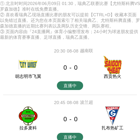
①.北京时时间2026年06月09日 01:30，瑞典乙联赛比赛【尤特斯科腾VS
罗森加德】准时在线免费直播。
②.喜欢看瑞典乙现场直播比赛的朋友可以提前【CTRL+D】收藏本页面
以免错过直播。还为您在本页面索引了相关瑞典乙、尤特斯科腾直播、罗
森加德直播的近期比赛列表以及两队历史交锋、两队赛程。
③.页面内容由『24直播网』体育小编整理发布；24小时为球迷朋友提供
最新的体育赛事直播、足球直播，瑞典乙直播。
越南联
20:30
08-08
0
0
-
胡志明市飞翼
西贡热火
直播中
波兰超
20:45
08-08
0
0
-
拉多麦科
扎布热矿工
直播中