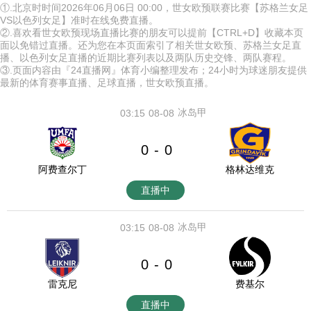
①.北京时时间2026年06月06日 00:00，世女欧预联赛比赛【苏格兰女足
VS以色列女足】准时在线免费直播。
②.喜欢看世女欧预现场直播比赛的朋友可以提前【CTRL+D】收藏本页
面以免错过直播。还为您在本页面索引了相关世女欧预、苏格兰女足直
播、以色列女足直播的近期比赛列表以及两队历史交锋、两队赛程。
③.页面内容由『24直播网』体育小编整理发布；24小时为球迷朋友提供
最新的体育赛事直播、足球直播，世女欧预直播。
冰岛甲
03:15
08-08
0
0
-
阿费查尔丁
格林达维克
直播中
冰岛甲
03:15
08-08
0
0
-
雷克尼
费基尔
直播中