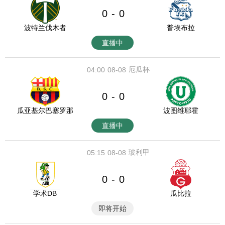
0
0
-
波特兰伐木者
普埃布拉
直播中
厄瓜杯
04:00
08-08
0
0
-
瓜亚基尔巴塞罗那
波图维耶霍
直播中
玻利甲
05:15
08-08
0
0
-
学术DB
瓜比拉
即将开始