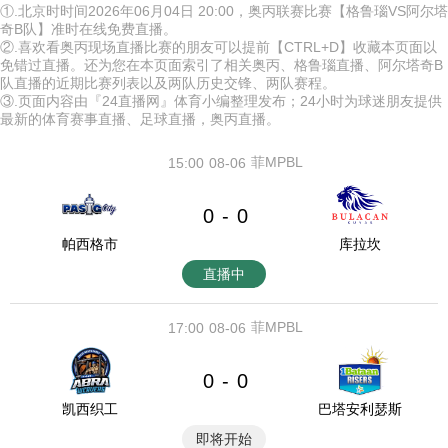
①.北京时时间2026年06月04日 20:00，奥丙联赛比赛【格鲁瑙VS阿尔塔
奇B队】准时在线免费直播。
②.喜欢看奥丙现场直播比赛的朋友可以提前【CTRL+D】收藏本页面以
免错过直播。还为您在本页面索引了相关奥丙、格鲁瑙直播、阿尔塔奇B
队直播的近期比赛列表以及两队历史交锋、两队赛程。
③.页面内容由『24直播网』体育小编整理发布；24小时为球迷朋友提供
最新的体育赛事直播、足球直播，奥丙直播。
菲MPBL
15:00
08-06
0
0
-
帕西格市
库拉坎
直播中
菲MPBL
17:00
08-06
0
0
-
凯西织工
巴塔安利瑟斯
即将开始