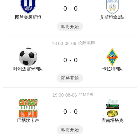
0
0
-
图兰突厥斯坦
艾斯坦拿B队
即将开始
哈萨克甲
18:00
08-06
0
0
-
叶利迈塞米B队
卡拉特B队
即将开始
菲MPBL
19:00
08-06
0
0
-
巴塘坎卡卢
宾南塔塔克
即将开始