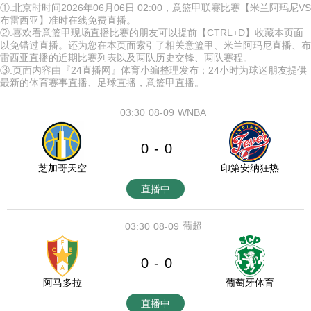
①.北京时时间2026年06月06日 02:00，意篮甲联赛比赛【米兰阿玛尼VS
布雷西亚】准时在线免费直播。
②.喜欢看意篮甲现场直播比赛的朋友可以提前【CTRL+D】收藏本页面
以免错过直播。还为您在本页面索引了相关意篮甲、米兰阿玛尼直播、布
雷西亚直播的近期比赛列表以及两队历史交锋、两队赛程。
③.页面内容由『24直播网』体育小编整理发布；24小时为球迷朋友提供
最新的体育赛事直播、足球直播，意篮甲直播。
03:30
08-09
WNBA
0
0
-
芝加哥天空
印第安纳狂热
直播中
葡超
03:30
08-09
0
0
-
阿马多拉
葡萄牙体育
直播中