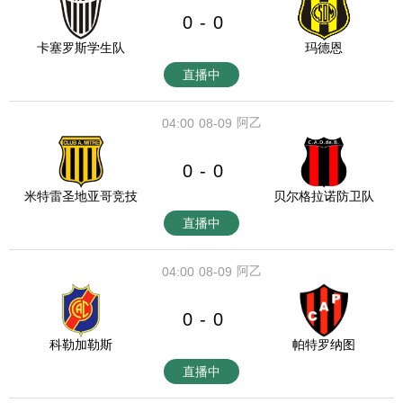
0
0
-
卡塞罗斯学生队
玛德恩
直播中
阿乙
04:00
08-09
0
0
-
米特雷圣地亚哥竞技
贝尔格拉诺防卫队
直播中
阿乙
04:00
08-09
0
0
-
科勒加勒斯
帕特罗纳图
直播中