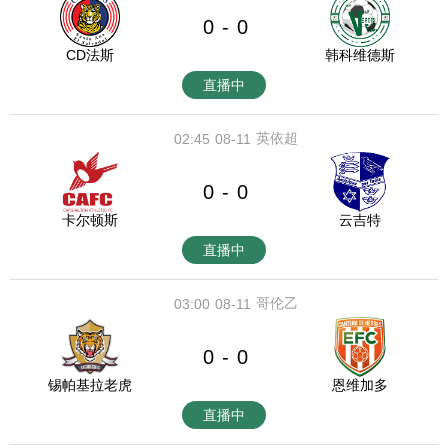
0
0
-
CD法斯
韩科维德斯
直播中
英依超
02:45
08-11
0
0
-
卡尔顿斯
云吉特
直播中
哥伦乙
03:00
08-11
0
0
-
锡帕基拉老虎
恩维加多
直播中