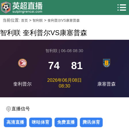
当前位置:
>
>
首页
智利联
奎利普尔VS康塞普森
智利联 奎利普尔VS康塞普森
智利联 | 06-08 08:30
74
81
2026年06月08日
奎利普尔
康塞普森
08:30
直播信号
高清直播
咪咕体育
免费直播
腾讯体育