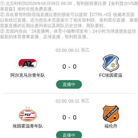
①.北京时时间2026年06月08日 08:30，智利联联赛比赛【奎利普尔VS康
塞普森】准时在线免费直播。
②.喜欢看智利联现场直播比赛的朋友可以提前【CTRL+D】收藏本页面
以免错过直播。还为您在本页面索引了相关智利联、奎利普尔直播、康塞
普森直播的近期比赛列表以及两队历史交锋、两队赛程。
③.页面内容由『24直播网』体育小编整理发布；24小时为球迷朋友提供
最新的体育赛事直播、足球直播，智利联直播。
荷乙
02:00
08-11
0
0
-
阿尔克马尔青年队
FC埃因霍温
直播中
荷乙
02:00
08-11
0
0
-
埃因霍温青年队
福伦丹
直播中