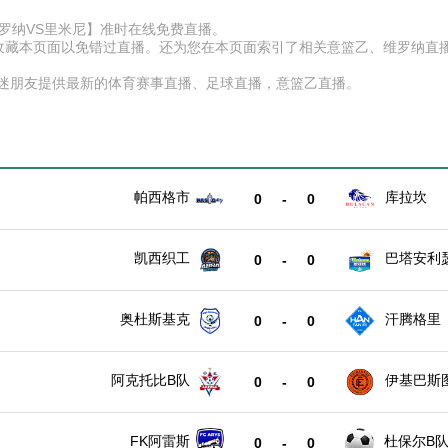
赛【维罗纳VS里米尼】准时在线免费直播。
D】收藏本页面以免错过直播。还为您在本页面索引了相关意篮乙、维罗纳
球迷朋友提供最新的体育赛事直播、足球直播，意篮乙直播。
帕西格市
库拉坎
0
-
0
凯西织工
巴塔安利
0
-
0
奥杜斯基克
汗腾格里
0
-
0
阿克托比B队
伊基巴斯
0
-
0
FK阿雷斯
杜保尔B
0
-
0