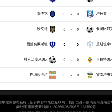
贾伊克
塔拉兹
0
-
0
沙克特
卡斯比阿
0
-
0
图兰突厥斯坦
艾斯坦拿
0
-
0
叶利迈塞米B队
卡拉特B
0
-
0
巴塘坎卡卢
宾南塔塔
0
-
0
引擎中搜索整理获得，所有内容均来自互联网，我们自身不提供任何直播信
间处理 页面更新时间： 2026年08月06日 16时50分