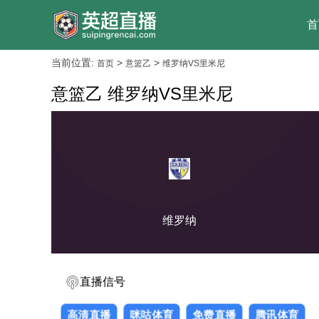
首
当前位置:
>
>
首页
意篮乙
维罗纳VS里米尼
意篮乙 维罗纳VS里米尼
维罗纳
直播信号
高清直播
咪咕体育
免费直播
腾讯体育