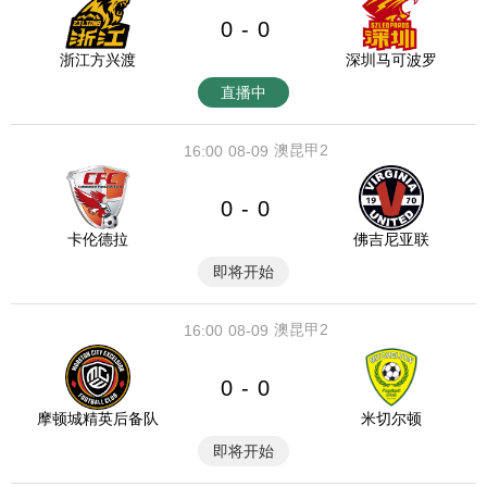
0
0
-
浙江方兴渡
深圳马可波罗
直播中
澳昆甲2
16:00
08-09
0
0
-
卡伦德拉
佛吉尼亚联
即将开始
澳昆甲2
16:00
08-09
0
0
-
摩顿城精英后备队
米切尔顿
即将开始