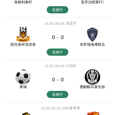
洛根利泰柠
圣乔治维莱FC
直播中
澳昆甲
14:00
08-09
0
0
-
阳光海岸流浪者
布罗德海滩联合
直播中
大冠杯
15:00
08-09
0
0
-
莱城
图帕帕马莱伦加
直播中
CBA夏季赛
15:00
08-09