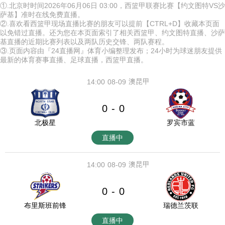
①.北京时时间2026年06月06日 03:00，西篮甲联赛比赛【约文图特VS沙
萨基】准时在线免费直播。
②.喜欢看西篮甲现场直播比赛的朋友可以提前【CTRL+D】收藏本页面
以免错过直播。还为您在本页面索引了相关西篮甲、约文图特直播、沙萨
基直播的近期比赛列表以及两队历史交锋、两队赛程。
③.页面内容由『24直播网』体育小编整理发布；24小时为球迷朋友提供
最新的体育赛事直播、足球直播，西篮甲直播。
澳昆甲
14:00
08-09
0
0
-
北极星
罗宾市蓝
直播中
澳昆甲
14:00
08-09
0
0
-
布里斯班前锋
瑞德兰茨联
直播中