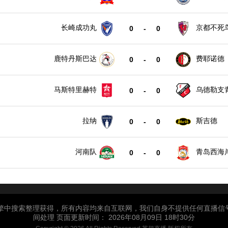
长崎成功丸
京都不死
0
-
0
鹿特丹斯巴达
费耶诺德
0
-
0
马斯特里赫特
乌德勒支
0
-
0
拉纳
斯吉德
0
-
0
河南队
青岛西海
0
-
0
引擎中搜索整理获得，所有内容均来自互联网，我们自身不提供任何直播信
间处理 页面更新时间： 2026年08月09日 18时30分