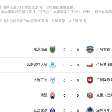
比赛【斯卡伯勒流星VS卡尔加里浪涌】准时在线免费直播。
D】收藏本页面以免错过直播。还为您在本页面索引了相关加EBL、斯卡伯
球迷朋友提供最新的体育赛事直播、足球直播，加EBL直播。
东京绿茵
川崎前锋
0
-
0
凤凰燃料大师
伊拉斯图
0
-
0
大连可为
兰州陇原
0
-
0
柔亚
克里夫巴
0
-
0
延边龙鼎
深圳青年
0
-
0