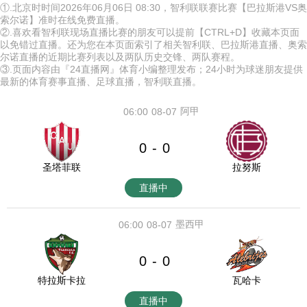
①.北京时时间2026年06月06日 08:30，智利联联赛比赛【巴拉斯港VS奥
索尔诺】准时在线免费直播。
②.喜欢看智利联现场直播比赛的朋友可以提前【CTRL+D】收藏本页面
以免错过直播。还为您在本页面索引了相关智利联、巴拉斯港直播、奥索
尔诺直播的近期比赛列表以及两队历史交锋、两队赛程。
③.页面内容由『24直播网』体育小编整理发布；24小时为球迷朋友提供
最新的体育赛事直播、足球直播，智利联直播。
阿甲
06:00
08-07
0
0
-
圣塔菲联
拉努斯
直播中
墨西甲
06:00
08-07
0
0
-
特拉斯卡拉
瓦哈卡
直播中