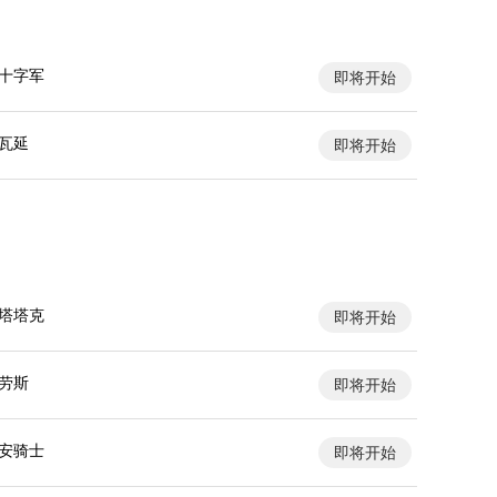
十字军
即将开始
瓦延
即将开始
塔塔克
即将开始
劳斯
即将开始
安骑士
即将开始