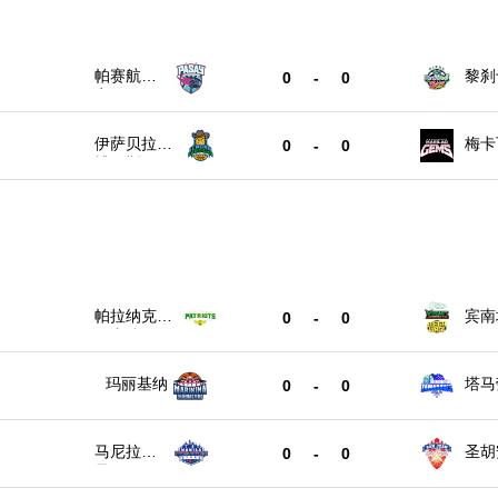
帕赛航海
黎刹
0
-
0
家
伊萨贝拉考
梅卡
0
-
0
博伊斯
帕拉纳克爱
宾南
0
-
0
国者队
玛丽基纳
塔马
0
-
0
马尼拉之
圣胡
0
-
0
星