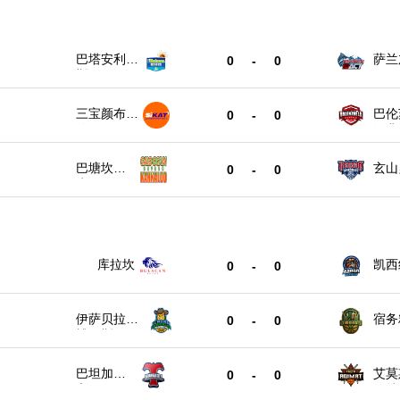
巴塔安利瑟
萨兰
0
-
0
斯
三宝颜布兰
巴伦
0
-
0
德
经典
巴塘坎卡
玄山
0
-
0
卢
库拉坎
凯西
0
-
0
伊萨贝拉考
宿务
0
-
0
博伊斯
巴坦加斯
艾莫
0
-
0
市
马特