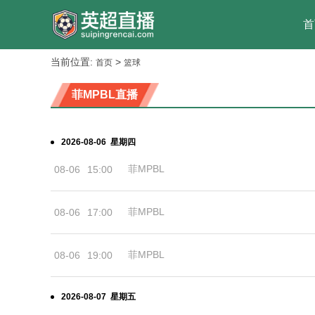
首
当前位置:
>
首页
篮球
菲MPBL直播
2026-08-06 星期四
菲MPBL
08-06
15:00
菲MPBL
08-06
17:00
菲MPBL
08-06
19:00
2026-08-07 星期五