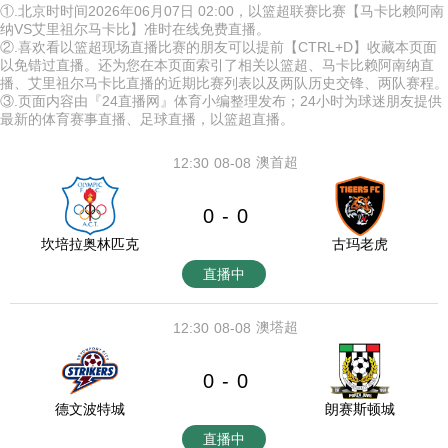
①.北京时时间2026年06月07日 02:00，以篮超联赛比赛【马卡比赖阿南
纳VS艾里祖尔马卡比】准时在线免费直播。
②.喜欢看以篮超现场直播比赛的朋友可以提前【CTRL+D】收藏本页面
以免错过直播。还为您在本页面索引了相关以篮超、马卡比赖阿南纳直
播、艾里祖尔马卡比直播的近期比赛列表以及两队历史交锋、两队赛程。
③.页面内容由『24直播网』体育小编整理发布；24小时为球迷朋友提供
最新的体育赛事直播、足球直播，以篮超直播。
澳首超
12:30
08-08
0
0
-
坎培拉奥林匹克
古玛老虎
直播中
澳塔超
12:30
08-08
0
0
-
德文波特城
朗赛斯顿城
直播中