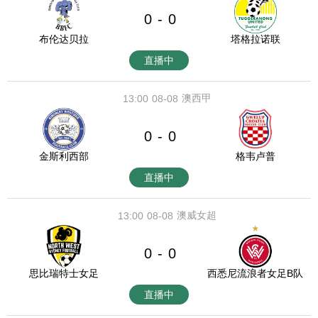
0
0
-
布伦达贝拉
塔格拉诺联
直播中
澳西甲
13:00
08-08
0
0
-
金斯利西部
格韦卢普
直播中
澳威女超
13:00
08-08
0
0
-
思比瑞特士女足
西悉尼流浪者女足B队
直播中