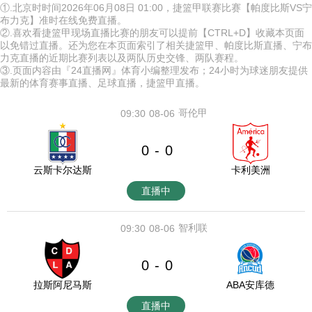
①.北京时时间2026年06月08日 01:00，捷篮甲联赛比赛【帕度比斯VS宁
布力克】准时在线免费直播。
②.喜欢看捷篮甲现场直播比赛的朋友可以提前【CTRL+D】收藏本页面
以免错过直播。还为您在本页面索引了相关捷篮甲、帕度比斯直播、宁布
力克直播的近期比赛列表以及两队历史交锋、两队赛程。
③.页面内容由『24直播网』体育小编整理发布；24小时为球迷朋友提供
最新的体育赛事直播、足球直播，捷篮甲直播。
哥伦甲
09:30
08-06
0
0
-
云斯卡尔达斯
卡利美洲
直播中
智利联
09:30
08-06
0
0
-
拉斯阿尼马斯
ABA安库德
直播中