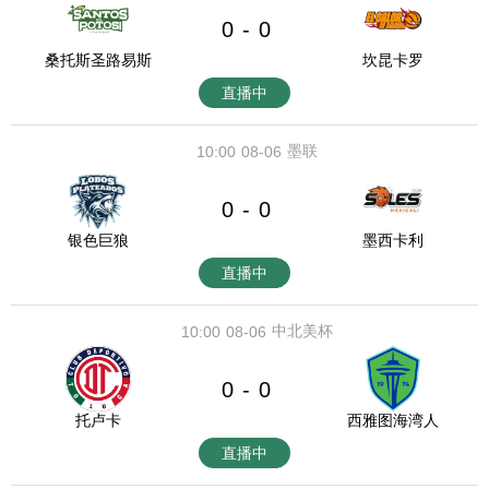
0
0
-
桑托斯圣路易斯
坎昆卡罗
直播中
墨联
10:00
08-06
0
0
-
银色巨狼
墨西卡利
直播中
中北美杯
10:00
08-06
0
0
-
托卢卡
西雅图海湾人
直播中