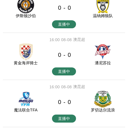
0
0
-
伊斯顿沙伯
温纳姆狼队
直播中
澳昆超
16:00
08-08
0
0
-
黄金海岸骑士
潘尼苏拉
直播中
澳昆超
16:00
08-08
0
0
-
魔法联合TFA
罗切达尔流浪
直播中