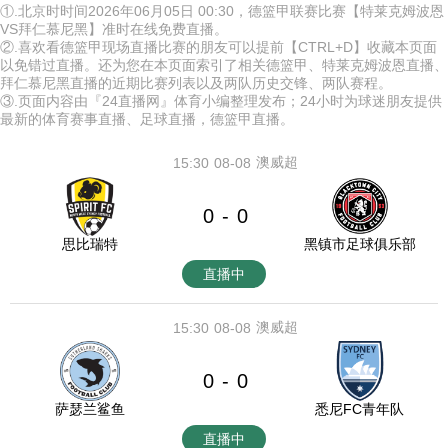
①.北京时时间2026年06月05日 00:30，德篮甲联赛比赛【特莱克姆波恩
VS拜仁慕尼黑】准时在线免费直播。
②.喜欢看德篮甲现场直播比赛的朋友可以提前【CTRL+D】收藏本页面
以免错过直播。还为您在本页面索引了相关德篮甲、特莱克姆波恩直播、
拜仁慕尼黑直播的近期比赛列表以及两队历史交锋、两队赛程。
③.页面内容由『24直播网』体育小编整理发布；24小时为球迷朋友提供
最新的体育赛事直播、足球直播，德篮甲直播。
澳威超
15:30
08-08
0
0
-
思比瑞特
黑镇市足球俱乐部
直播中
澳威超
15:30
08-08
0
0
-
萨瑟兰鲨鱼
悉尼FC青年队
直播中