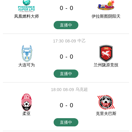
0
0
-
凤凰燃料大师
伊拉斯图阴阳天
直播中
中乙
17:30
08-09
0
0
-
大连可为
兰州陇原竞技
直播中
乌克超
18:00
08-09
0
0
-
柔亚
克里夫巴斯
直播中