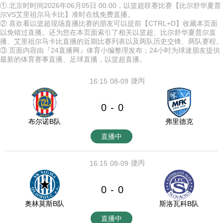
①.北京时时间2026年06月05日 00:00，以篮超联赛比赛【比尔舒华夏普
尔VS艾里祖尔马卡比】准时在线免费直播。
②.喜欢看以篮超现场直播比赛的朋友可以提前【CTRL+D】收藏本页面
以免错过直播。还为您在本页面索引了相关以篮超、比尔舒华夏普尔直
播、艾里祖尔马卡比直播的近期比赛列表以及两队历史交锋、两队赛程。
③.页面内容由『24直播网』体育小编整理发布；24小时为球迷朋友提供
最新的体育赛事直播、足球直播，以篮超直播。
捷丙
16:15
08-09
0
0
-
布尔诺B队
弗里德克
直播中
捷丙
16:15
08-09
0
0
-
奥林莫斯B队
斯洛瓦科B队
直播中