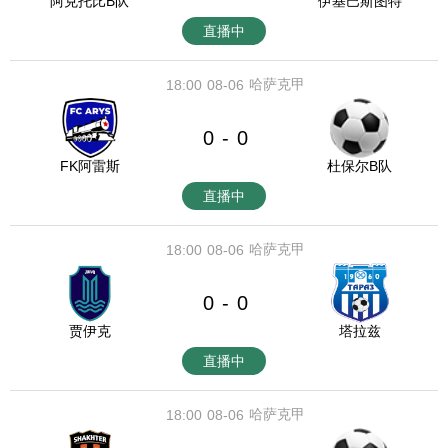
阿克托比B队
伊基巴斯图特
直播中
哈萨克甲
18:00
08-06
0
0
-
FK阿雷斯
杜保尔B队
直播中
哈萨克甲
18:00
08-06
0
0
-
贾伊克
塔拉兹
直播中
哈萨克甲
18:00
08-06