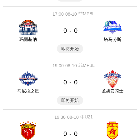
菲MPBL
17:00
08-10
0
0
-
玛丽基纳
塔马劳斯
即将开始
菲MPBL
19:00
08-10
0
0
-
马尼拉之星
圣胡安骑士
即将开始
中U21
19:30
08-10
0
0
-