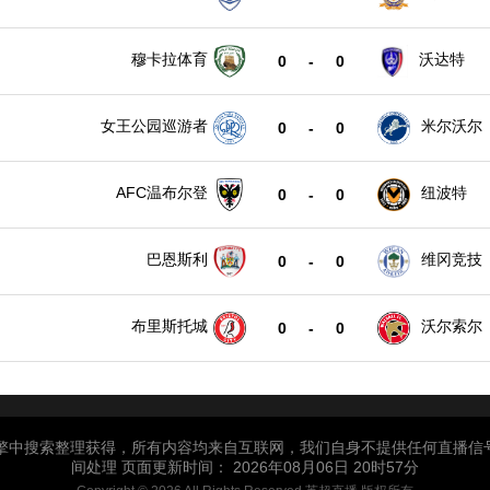
穆卡拉体育
沃达特
0
-
0
女王公园巡游者
米尔沃尔
0
-
0
AFC温布尔登
纽波特
0
-
0
巴恩斯利
维冈竞技
0
-
0
布里斯托城
沃尔索尔
0
-
0
引擎中搜索整理获得，所有内容均来自互联网，我们自身不提供任何直播信
间处理 页面更新时间： 2026年08月06日 20时57分