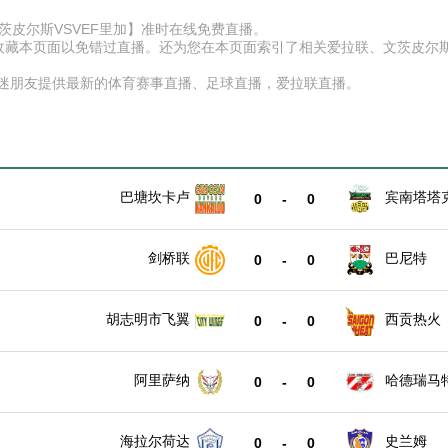
【文茨皮尔斯VSVEF里加】准时在线免费直播。
】收藏本页面以免错过直播。还为您在本页面索引了相关爱拉联、文茨皮尔
球迷朋友提供最新的体育赛事直播、足球直播，爱拉联直播。
巴塘坎卡卢
宾南塔塔
0
-
0
剑桥联
巴尼特
0
-
0
胡志明市飞翼
西贡热火
0
-
0
阿里萨纳
哈德瑞马
0
-
0
海拉尔荷达
史兰姆
0
-
0