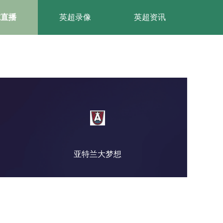
球直播
英超录像
英超资讯
亚特兰大梦想