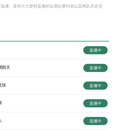
天空直播、亚特兰大梦想直播的近期比赛列表以及两队历史交
直播中
阴阳天
直播中
竞技
直播中
斯
直播中
人
直播中