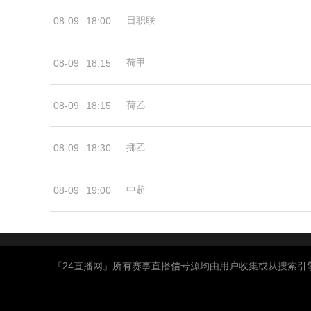
日职联
08-09
18:00
荷甲
08-09
18:15
荷乙
08-09
18:15
挪乙
08-09
18:30
中超
08-09
19:00
『24直播网』所有赛事直播信号源均由用户收集或从搜索