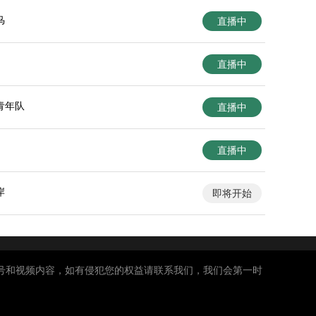
鸟
直播中
直播中
青年队
直播中
直播中
岸
即将开始
号和视频内容，如有侵犯您的权益请联系我们，我们会第一时