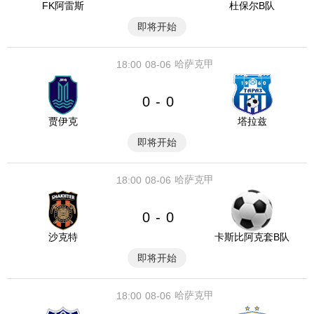
FK阿雷斯
杜保尔B队
即将开始
哈萨克甲
18:00
08-06
0
0
-
贾伊克
塔拉兹
即将开始
哈萨克甲
18:00
08-06
0
0
-
沙克特
卡斯比阿克套B队
即将开始
哈萨克甲
18:00
08-06