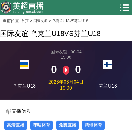
当前位置:
>
>
首页
国际友谊
乌克兰U18VS芬兰U18
国际友谊 乌克兰U18VS芬兰U18
国际友谊 | 06-04
19:00
0
0
2026年06月04日
乌克兰U18
芬兰U18
19:00
直播信号
高清直播
咪咕体育
免费直播
腾讯体育