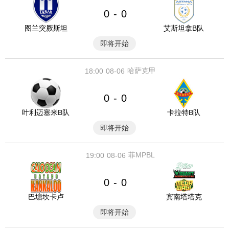
0
0
-
图兰突厥斯坦
艾斯坦拿B队
即将开始
哈萨克甲
18:00
08-06
0
0
-
叶利迈塞米B队
卡拉特B队
即将开始
菲MPBL
19:00
08-06
0
0
-
巴塘坎卡卢
宾南塔塔克
即将开始