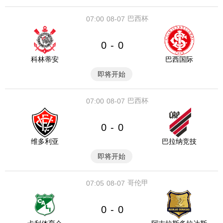
巴西杯
07:00
08-07
0
0
-
科林蒂安
巴西国际
即将开始
巴西杯
07:00
08-07
0
0
-
维多利亚
巴拉纳竞技
即将开始
哥伦甲
07:05
08-07
0
0
-