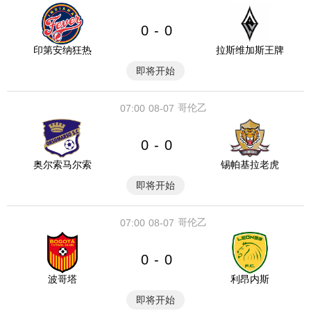
0
0
-
印第安纳狂热
拉斯维加斯王牌
即将开始
哥伦乙
07:00
08-07
0
0
-
奥尔索马尔索
锡帕基拉老虎
即将开始
哥伦乙
07:00
08-07
0
0
-
波哥塔
利昂内斯
即将开始