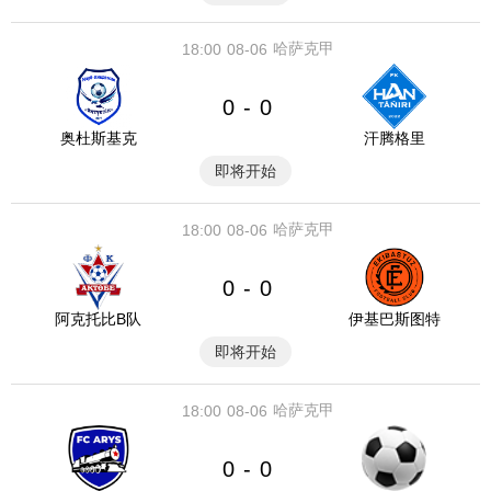
哈萨克甲
18:00
08-06
0
0
-
奥杜斯基克
汗腾格里
即将开始
哈萨克甲
18:00
08-06
0
0
-
阿克托比B队
伊基巴斯图特
即将开始
哈萨克甲
18:00
08-06
0
0
-