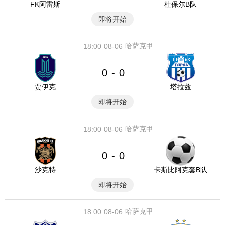
FK阿雷斯
杜保尔B队
即将开始
哈萨克甲
18:00
08-06
0
0
-
贾伊克
塔拉兹
即将开始
哈萨克甲
18:00
08-06
0
0
-
沙克特
卡斯比阿克套B队
即将开始
哈萨克甲
18:00
08-06