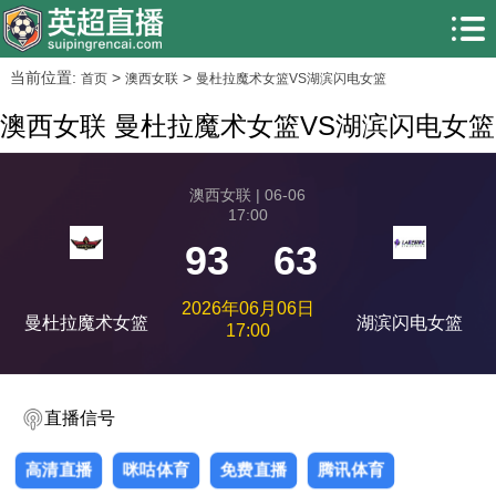
当前位置:
>
>
首页
澳西女联
曼杜拉魔术女篮VS湖滨闪电女篮
澳西女联 曼杜拉魔术女篮VS湖滨闪电女篮
澳西女联 | 06-06
17:00
93
63
2026年06月06日
曼杜拉魔术女篮
湖滨闪电女篮
17:00
直播信号
高清直播
咪咕体育
免费直播
腾讯体育