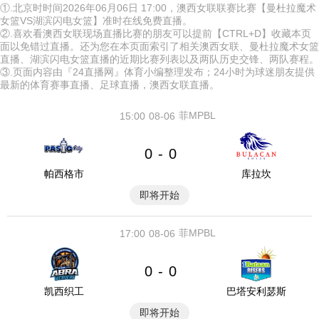
①.北京时时间2026年06月06日 17:00，澳西女联联赛比赛【曼杜拉魔术
女篮VS湖滨闪电女篮】准时在线免费直播。
②.喜欢看澳西女联现场直播比赛的朋友可以提前【CTRL+D】收藏本页
面以免错过直播。还为您在本页面索引了相关澳西女联、曼杜拉魔术女篮
直播、湖滨闪电女篮直播的近期比赛列表以及两队历史交锋、两队赛程。
③.页面内容由『24直播网』体育小编整理发布；24小时为球迷朋友提供
最新的体育赛事直播、足球直播，澳西女联直播。
菲MPBL
15:00
08-06
0
0
-
帕西格市
库拉坎
即将开始
菲MPBL
17:00
08-06
0
0
-
凯西织工
巴塔安利瑟斯
即将开始