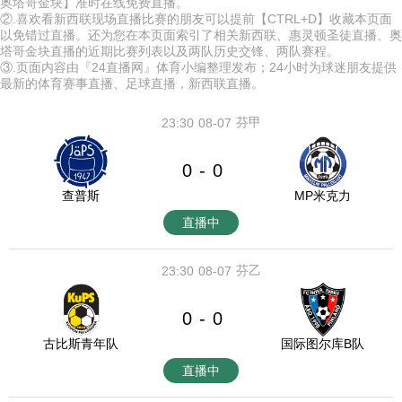
奥塔哥金块】准时在线免费直播。
②.喜欢看新西联现场直播比赛的朋友可以提前【CTRL+D】收藏本页面
以免错过直播。还为您在本页面索引了相关新西联、惠灵顿圣徒直播、奥
塔哥金块直播的近期比赛列表以及两队历史交锋、两队赛程。
③.页面内容由『24直播网』体育小编整理发布；24小时为球迷朋友提供
最新的体育赛事直播、足球直播，新西联直播。
芬甲
23:30
08-07
0
0
-
查普斯
MP米克力
直播中
芬乙
23:30
08-07
0
0
-
古比斯青年队
国际图尔库B队
直播中