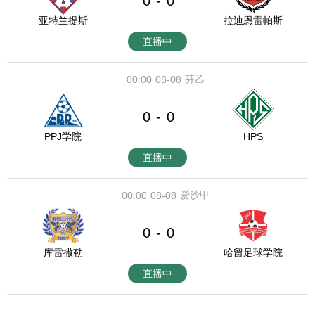
0
0
-
亚特兰提斯
拉迪恩雷帕斯
直播中
芬乙
00:00
08-08
0
0
-
PPJ学院
HPS
直播中
爱沙甲
00:00
08-08
0
0
-
库雷撒勒
哈留足球学院
直播中