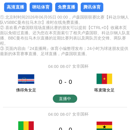
高清直播
咪咕体育
免费直播
腾讯体育
①.北京时时间2026年06月05日 00:00，卢森国联联赛比赛【科达尔钢人
队VSBBC曼布拉马木尔】准时在线免费直播。
②.喜欢看卢森国联现场直播比赛的朋友可以提前【CTRL+D】收藏本页
面以免错过直播。还为您在本页面索引了相关卢森国联、科达尔钢人队直
播、BBC曼布拉马木尔直播的近期比赛列表以及两队历史交锋、两队赛
程。
③.页面内容由『24直播网』体育小编整理发布；24小时为球迷朋友提供
最新的体育赛事直播、足球直播，卢森国联直播。
女非国杯
04:00
08-07
0
0
-
佛得角女足
喀麦隆女足
直播中
女非国杯
04:00
08-07
0
0
-