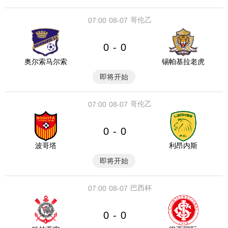
哥伦乙
07:00
08-07
0
0
-
奥尔索马尔索
锡帕基拉老虎
即将开始
哥伦乙
07:00
08-07
0
0
-
波哥塔
利昂内斯
即将开始
巴西杯
07:00
08-07
0
0
-