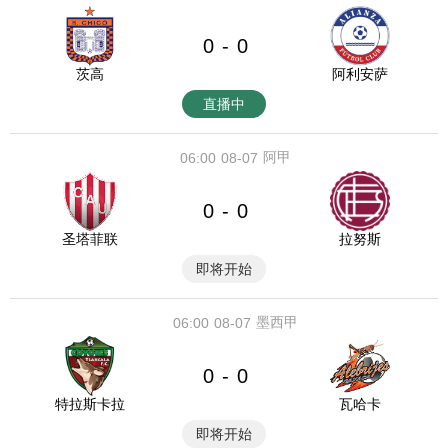
0
0
-
茨高
阿利安萨
直播中
阿甲
06:00
08-07
0
0
-
圣塔菲联
拉努斯
即将开始
墨西甲
06:00
08-07
0
0
-
特拉斯卡拉
瓦哈卡
即将开始