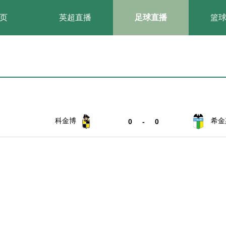
页
英超直播
足球直播
篮
科金博
希金
0
-
0