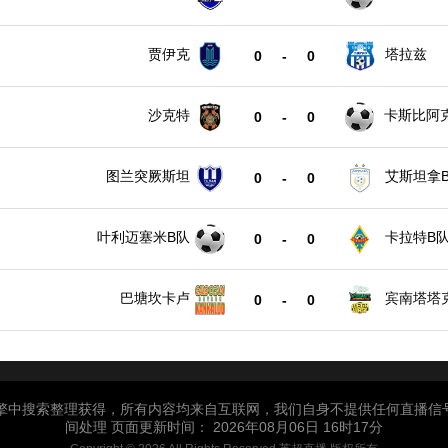
贾伊克
塔拉兹
0
-
0
沙克特
卡斯比阿
0
-
0
图兰突厥斯坦
艾斯坦拿
0
-
0
叶利迈塞米B队
卡拉特B
0
-
0
巴塘坎卡卢
宾南塔塔
0
-
0
引擎中搜索整理获得，所有内容均来自互联网，我们自身不提供任何直播信
间处理 页面更新时间： 2026年08月06日 16时17分