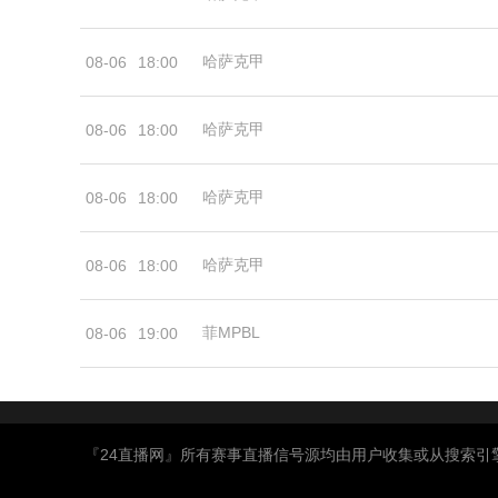
哈萨克甲
08-06
18:00
哈萨克甲
08-06
18:00
哈萨克甲
08-06
18:00
哈萨克甲
08-06
18:00
菲MPBL
08-06
19:00
『24直播网』所有赛事直播信号源均由用户收集或从搜索