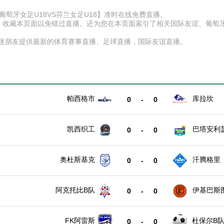
赛【葡萄牙女足U18VS芬兰女足U18】准时在线免费直播。
D】收藏本页面以免错过直播。还为您在本页面索引了相关国际友谊、葡萄牙
球迷朋友提供最新的体育赛事直播、足球直播，国际友谊直播。
帕西格市
库拉坎
0
-
0
凯西织工
巴塔安利
0
-
0
奥杜斯基克
汗腾格里
0
-
0
阿克托比B队
伊基巴斯
0
-
0
FK阿雷斯
杜保尔B
0
-
0