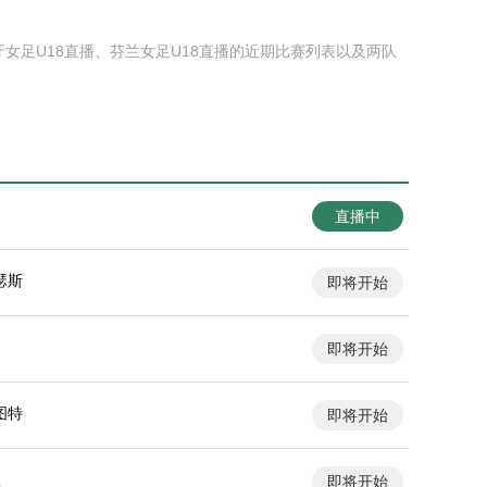
女足U18直播、芬兰女足U18直播的近期比赛列表以及两队
直播中
瑟斯
即将开始
即将开始
图特
即将开始
队
即将开始