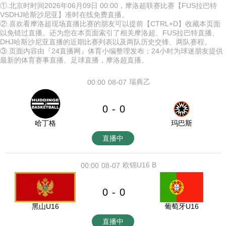
①.北京时时间2026年06月09日 00:00，摩洛超联赛比赛【FUS拉巴特
VSDHJ哈斯沙尼亚】准时在线免费直播。
②.喜欢看摩洛超现场直播比赛的朋友可以提前【CTRL+D】收藏本页面
以免错过直播。还为您在本页面索引了相关摩洛超、FUS拉巴特直播、
DHJ哈斯沙尼亚直播的近期比赛列表以及两队历史交锋、两队赛程。
③.页面内容由『24直播网』体育小编整理发布；24小时为球迷朋友提供
最新的体育赛事直播、足球直播，摩洛超直播。
瑞典乙
00:00
08-07
0
0
-
哈丁格
玛巴斯
直播中
欧锦U16 B
00:00
08-07
0
0
-
黑山U16
葡萄牙U16
直播中