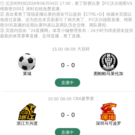
①.北京时时间2026年06月04日 17:00，奥丁联赛比赛【FC沃尔德斯VS
维斯密尔05】准时在线免费直播。
②.喜欢看奥丁现场直播比赛的朋友可以提前【CTRL+D】收藏本页面以
免错过直播。还为您在本页面索引了相关奥丁、FC沃尔德斯直播、维斯
密尔05直播的近期比赛列表以及两队历史交锋、两队赛程。
③.页面内容由『24直播网』体育小编整理发布；24小时为球迷朋友提供
最新的体育赛事直播、足球直播，奥丁直播。
大冠杯
15:00
08-09
0
0
-
莱城
图帕帕马莱伦加
直播中
CBA夏季赛
15:00
08-09
0
0
-
浙江方兴渡
深圳马可波罗
直播中