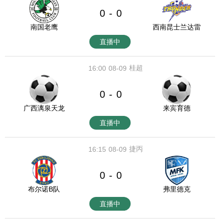
0
0
-
南国老鹰
西南昆士兰达雷
直播中
桂超
16:00
08-09
0
0
-
广西漓泉天龙
来宾育德
直播中
捷丙
16:15
08-09
0
0
-
布尔诺B队
弗里德克
直播中