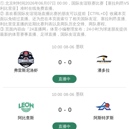
①.北京时时间2026年06月07日 00:00，国际友谊联赛比赛【塞拉利昂VS
利比里亚】准时在线免费直播。
②.喜欢看国际友谊现场直播比赛的朋友可以提前【CTRL+D】收藏本页
面以免错过直播。还为您在本页面索引了相关国际友谊、塞拉利昂直播、
利比里亚直播的近期比赛列表以及两队历史交锋、两队赛程。
③.页面内容由『24直播网』体育小编整理发布；24小时为球迷朋友提供
最新的体育赛事直播、足球直播，国际友谊直播。
墨联
10:00
08-06
0
0
-
弗雷斯尼洛虾
潘多拉
直播中
墨联
10:00
08-06
0
0
-
阿比查斯
阿斯特罗斯
直播中