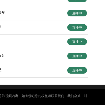
青年
直播中
罗
直播中
直播中
女足
直播中
足
直播中
号和视频内容，如有侵犯您的权益请联系我们，我们会第一时