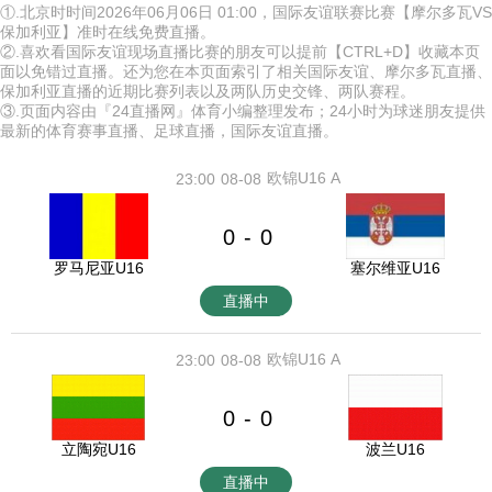
①.北京时时间2026年06月06日 01:00，国际友谊联赛比赛【摩尔多瓦VS
保加利亚】准时在线免费直播。
②.喜欢看国际友谊现场直播比赛的朋友可以提前【CTRL+D】收藏本页
面以免错过直播。还为您在本页面索引了相关国际友谊、摩尔多瓦直播、
保加利亚直播的近期比赛列表以及两队历史交锋、两队赛程。
③.页面内容由『24直播网』体育小编整理发布；24小时为球迷朋友提供
最新的体育赛事直播、足球直播，国际友谊直播。
欧锦U16 A
23:00
08-08
0
0
-
罗马尼亚U16
塞尔维亚U16
直播中
欧锦U16 A
23:00
08-08
0
0
-
立陶宛U16
波兰U16
直播中