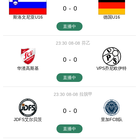
0
0
-
斯洛文尼亚U16
德国U16
直播中
芬乙
23:30
08-08
0
0
-
华渣高斯基
VPS乔尼欧伊特
直播中
拉脱甲
23:30
08-08
0
0
-
JDFS艾尔贝茨
里加FCB队
直播中