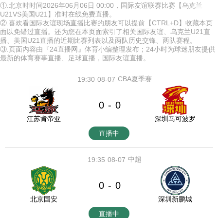
①.北京时时间2026年06月06日 00:00，国际友谊联赛比赛【乌克兰
U21VS美国U21】准时在线免费直播。
②.喜欢看国际友谊现场直播比赛的朋友可以提前【CTRL+D】收藏本页
面以免错过直播。还为您在本页面索引了相关国际友谊、乌克兰U21直
播、美国U21直播的近期比赛列表以及两队历史交锋、两队赛程。
③.页面内容由『24直播网』体育小编整理发布；24小时为球迷朋友提供
最新的体育赛事直播、足球直播，国际友谊直播。
CBA夏季赛
19:30
08-07
0
0
-
江苏肯帝亚
深圳马可波罗
直播中
中超
19:35
08-07
0
0
-
北京国安
深圳新鹏城
直播中