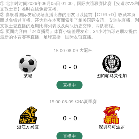
①.北京时时间2026年06月05日 01:00，国际友谊联赛比赛【安道尔VS列
支敦士登】准时在线免费直播。
②.喜欢看国际友谊现场直播比赛的朋友可以提前【CTRL+D】收藏本页
面以免错过直播。还为您在本页面索引了相关国际友谊、安道尔直播、列
支敦士登直播的近期比赛列表以及两队历史交锋、两队赛程。
③.页面内容由『24直播网』体育小编整理发布；24小时为球迷朋友提供
最新的体育赛事直播、足球直播，国际友谊直播。
大冠杯
15:00
08-09
0
0
-
莱城
图帕帕马莱伦加
直播中
CBA夏季赛
15:00
08-09
0
0
-
浙江方兴渡
深圳马可波罗
直播中