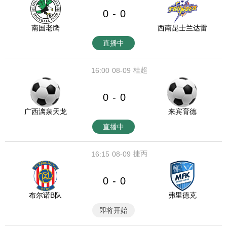
0
0
-
南国老鹰
西南昆士兰达雷
直播中
桂超
16:00
08-09
0
0
-
广西漓泉天龙
来宾育德
直播中
捷丙
16:15
08-09
0
0
-
布尔诺B队
弗里德克
即将开始