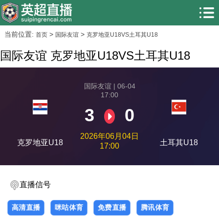
当前位置:
>
>
首页
国际友谊
克罗地亚U18VS土耳其U18
国际友谊 克罗地亚U18VS土耳其U18
国际友谊 | 06-04
17:00
3
0
2026年06月04日
克罗地亚U18
土耳其U18
17:00
直播信号
高清直播
咪咕体育
免费直播
腾讯体育