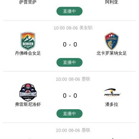
萨普里萨
阿利亚
直播中
美女职
10:00
08-06
0
0
-
丹佛峰会女足
北卡罗莱纳女足
直播中
墨联
10:00
08-06
0
0
-
弗雷斯尼洛虾
潘多拉
直播中
墨联
10:00
08-06