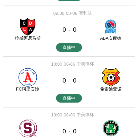
智利联
09:30
08-06
0
0
-
拉斯阿尼马斯
ABA安库德
直播中
中美俱杯
10:00
08-06
0
0
-
FC阿里安沙
希雷迪亚诺
直播中
中美俱杯
10:00
08-06
0
0
-