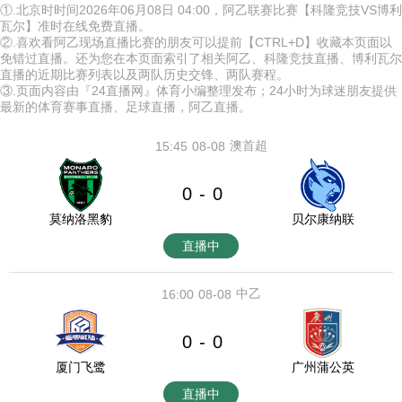
①.北京时时间2026年06月08日 04:00，阿乙联赛比赛【科隆竞技VS博利
瓦尔】准时在线免费直播。
②.喜欢看阿乙现场直播比赛的朋友可以提前【CTRL+D】收藏本页面以
免错过直播。还为您在本页面索引了相关阿乙、科隆竞技直播、博利瓦尔
直播的近期比赛列表以及两队历史交锋、两队赛程。
③.页面内容由『24直播网』体育小编整理发布；24小时为球迷朋友提供
最新的体育赛事直播、足球直播，阿乙直播。
澳首超
15:45
08-08
0
0
-
莫纳洛黑豹
贝尔康纳联
直播中
中乙
16:00
08-08
0
0
-
厦门飞鹭
广州蒲公英
直播中