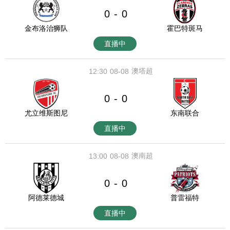
0
0
-
金布洛治狮队
霍巴特斑马
直播中
澳塔超
12:30
08-08
0
0
-
尤立维斯图尼
东南联合
直播中
澳南超
13:00
08-08
0
0
-
阿德莱德城
普雷福特
直播中