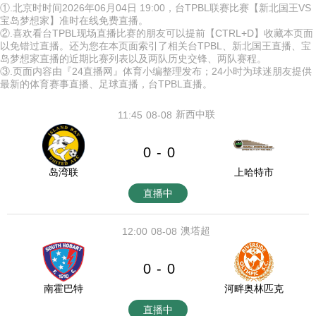
①.北京时时间2026年06月04日 19:00，台TPBL联赛比赛【新北国王VS
宝岛梦想家】准时在线免费直播。
②.喜欢看台TPBL现场直播比赛的朋友可以提前【CTRL+D】收藏本页面
以免错过直播。还为您在本页面索引了相关台TPBL、新北国王直播、宝
岛梦想家直播的近期比赛列表以及两队历史交锋、两队赛程。
③.页面内容由『24直播网』体育小编整理发布；24小时为球迷朋友提供
最新的体育赛事直播、足球直播，台TPBL直播。
新西中联
11:45
08-08
0
0
-
岛湾联
上哈特市
直播中
澳塔超
12:00
08-08
0
0
-
南霍巴特
河畔奥林匹克
直播中