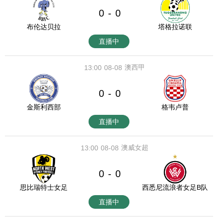
0
0
-
布伦达贝拉
塔格拉诺联
直播中
澳西甲
13:00
08-08
0
0
-
金斯利西部
格韦卢普
直播中
澳威女超
13:00
08-08
0
0
-
思比瑞特士女足
西悉尼流浪者女足B队
直播中