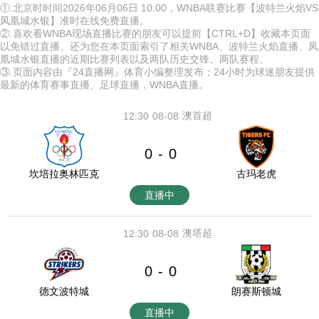
①.北京时时间2026年06月06日 10:00，WNBA联赛比赛【波特兰火焰VS
凤凰城水银】准时在线免费直播。
②.喜欢看WNBA现场直播比赛的朋友可以提前【CTRL+D】收藏本页面
以免错过直播。还为您在本页面索引了相关WNBA、波特兰火焰直播、凤
凰城水银直播的近期比赛列表以及两队历史交锋、两队赛程。
③.页面内容由『24直播网』体育小编整理发布；24小时为球迷朋友提供
最新的体育赛事直播、足球直播，WNBA直播。
澳首超
12:30
08-08
0
0
-
坎培拉奥林匹克
古玛老虎
直播中
澳塔超
12:30
08-08
0
0
-
德文波特城
朗赛斯顿城
直播中